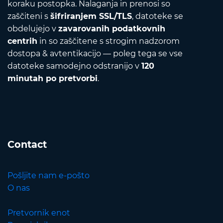
koraku postopka. Nalaganja in prenosi so
zaščiteni s
šifriranjem SSL/TLS
, datoteke se
obdelujejo v
zavarovanih podatkovnih
centrih
in so zaščitene s strogim nadzorom
dostopa & avtentikacijo — poleg tega se vse
datoteke samodejno odstranijo v
120
minutah po pretvorbi
.
Contact
Pošljite nam e-pošto
O nas
Pretvornik enot