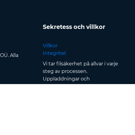
Sekretess och villkor
Villkor
Integritet
OÜ. Alla
Vi tar filsäkerhet på allvar i varje
steg av processen.
Uppladdningar och
nedladdningar säkras med
SSL/TLS-kryptering
, filer
behandlas i
säkra datacenter
och skyddas av strikt
åtkomstkontroll & autentisering
— dessutom tas alla filer
automatiskt bort inom
120