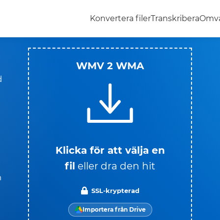
Konvertera filer
Transkribera
Omva
WMV 2 WMA
d
Klicka för att välja en
fil
eller dra den hit
n
SSL-krypterad
Importera från Drive