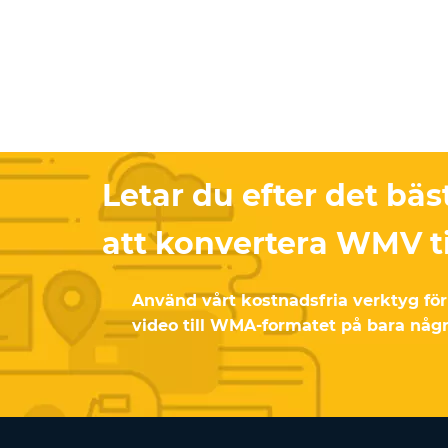
Letar du efter det bäst
att konvertera WMV t
Använd vårt kostnadsfria verktyg fö
video till WMA-formatet på bara någ