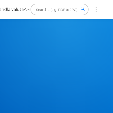
🔍
ndla valuta
API