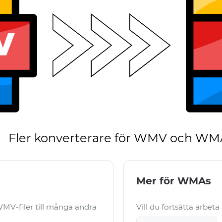
Fler konverterare för WMV och WM
Mer för WMAs
MV-filer till många andra
Vill du fortsätta arbet