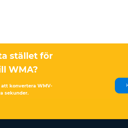
a stället för
ill WMA?
r att konvertera WMV-
ra sekunder.