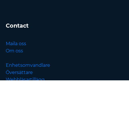
Contact
Maila oss
Om oss
Enhetsomvandlare
Översättare
Webbläsartillägg
English