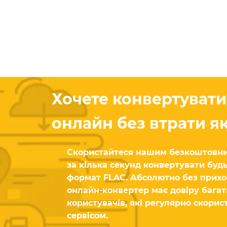
Хочете конвертувати
онлайн без втрати як
Скористайтеся нашим безкоштовни
за кілька секунд конвертувати буд
формат FLAC. Абсолютно без прихо
онлайн-конвертер має довіру бага
користувачів, які регулярно скори
сервісом.