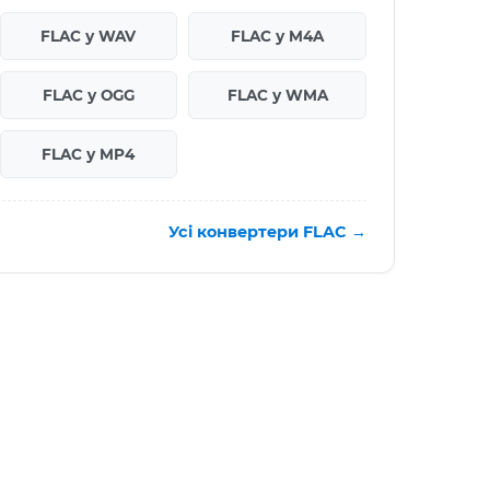
FLAC у WAV
FLAC у M4A
FLAC у OGG
FLAC у WMA
FLAC у MP4
Усі конвертери FLAC →