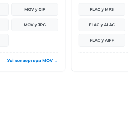
MOV у GIF
FLAC у MP3
MOV у JPG
FLAC у ALAC
FLAC у AIFF
Усі конвертери MOV →