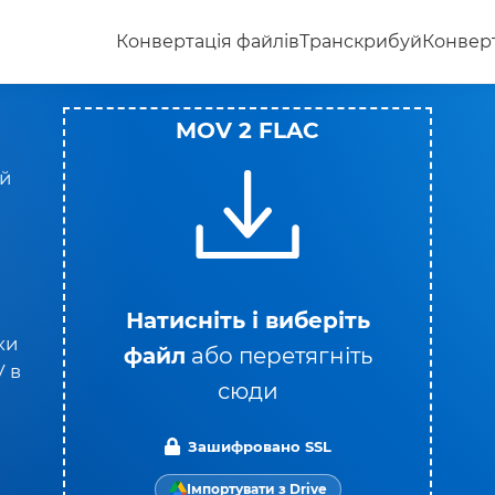
Конвертація файлів
Транскрибуй
Конверт
MOV 2 FLAC
ий
Натисніть і виберіть
ки
файл
або перетягніть
 в
сюди
Зашифровано SSL
Імпортувати з Drive