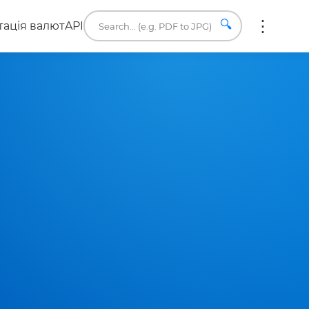
🔍
ація валют
API