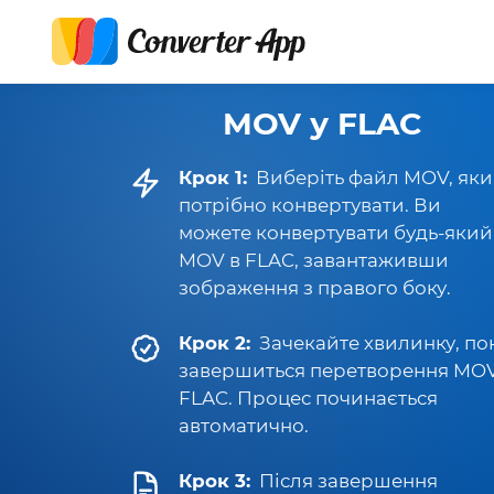
MOV у FLAC
Крок 1:
Виберіть файл MOV, як
потрібно конвертувати. Ви
можете конвертувати будь-який
MOV в FLAC, завантаживши
зображення з правого боку.
Крок 2:
Зачекайте хвилинку, по
завершиться перетворення MOV
FLAC. Процес починається
автоматично.
Крок 3:
Після завершення