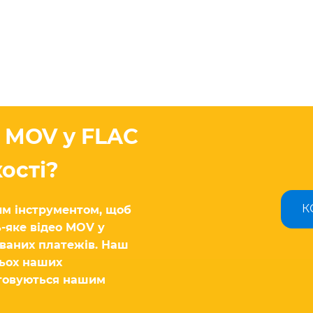
 MOV у FLAC
ості?
К
м інструментом, щоб
ь-яке відео MOV у
ваних платежів. Наш
тьох наших
стовуються нашим