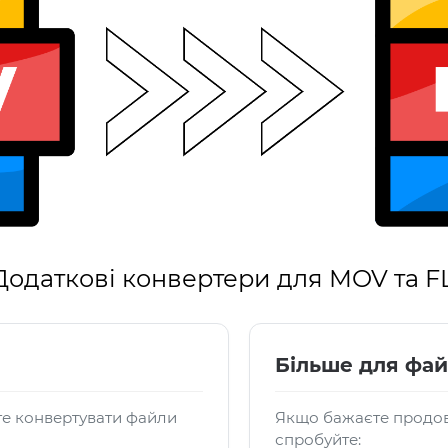
Додаткові конвертери для MOV та F
Більше для фай
те конвертувати файли
Якщо бажаєте продов
спробуйте: