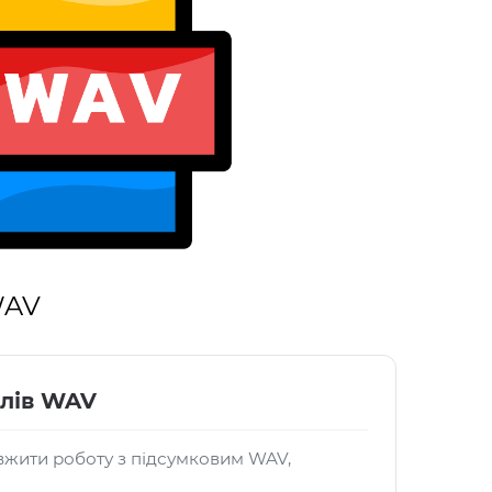
WAV
йлів WAV
жити роботу з підсумковим WAV,