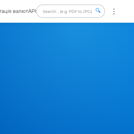
🔍
ація валют
API