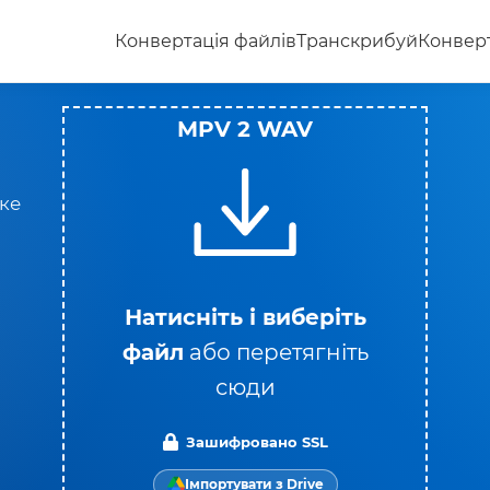
Конвертація файлів
Транскрибуй
Конверт
MPV 2 WAV
яке
Натисніть і виберіть
файл
або перетягніть
сюди
Зашифровано SSL
Імпортувати з Drive