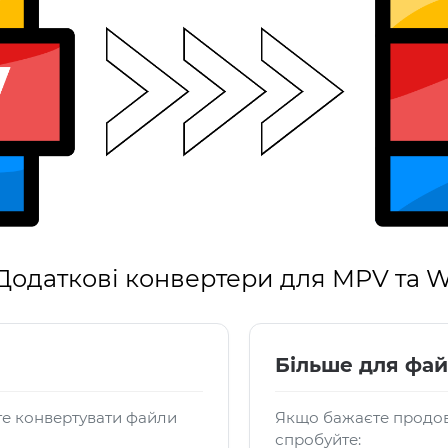
Додаткові конвертери для MPV та 
Більше для фа
те конвертувати файли
Якщо бажаєте продов
спробуйте: