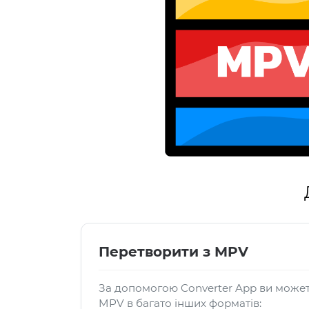
Перетворити з MPV
За допомогою Converter App ви може
MPV в багато інших форматів: