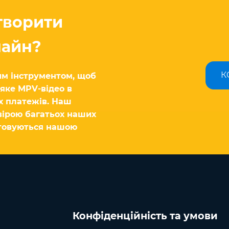
творити
лайн?
К
м інструментом, щоб
-яке MPV-відео в
х платежів. Наш
вірою багатьох наших
стовуються нашою
Конфіденційність та умови