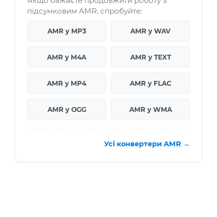
Якщо бажаєте продовжити роботу з
підсумковим AMR, спробуйте:
AMR у MP3
AMR у WAV
AMR у M4A
AMR у TEXT
AMR у MP4
AMR у FLAC
AMR у OGG
AMR у WMA
Усі конвертери AMR →