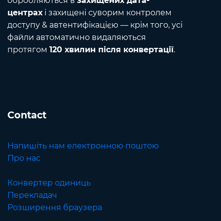
обробляються в
захищених дата-
центрах
і захищені суворим контролем
доступу & автентифікацією — крім того, усі
файли автоматично видаляються
протягом
120 хвилин після конвертації
.
Contact
Напишіть нам електронною поштою
Про нас
Конвертер одиниць
Перекладач
Розширення браузера