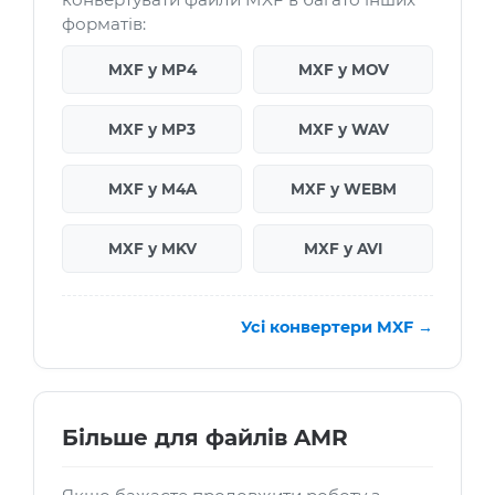
форматів:
MXF у MP4
MXF у MOV
MXF у MP3
MXF у WAV
MXF у M4A
MXF у WEBM
MXF у MKV
MXF у AVI
Усі конвертери MXF →
Більше для файлів AMR