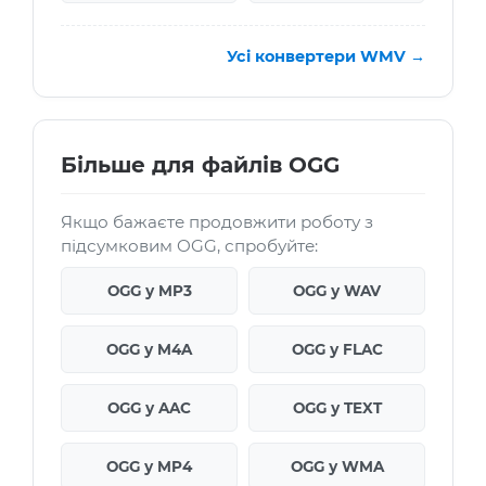
Усі конвертери WMV →
Більше для файлів OGG
Якщо бажаєте продовжити роботу з
підсумковим OGG, спробуйте:
OGG у MP3
OGG у WAV
OGG у M4A
OGG у FLAC
OGG у AAC
OGG у TEXT
OGG у MP4
OGG у WMA