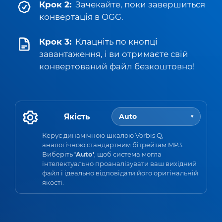
Крок 2:
Зачекайте, поки завершиться
конвертація в OGG.
Крок 3:
Клацніть по кнопці
завантаження, і ви отримаєте свій
конвертований файл безкоштовно!
Якість
Auto
▾
Керує динамічною шкалою Vorbis Q,
аналогічною стандартним бітрейтам MP3.
Виберіть
'Auto'
, щоб система могла
інтелектуально проаналізувати ваш вихідний
файл і ідеально відповідати його оригінальній
якості.