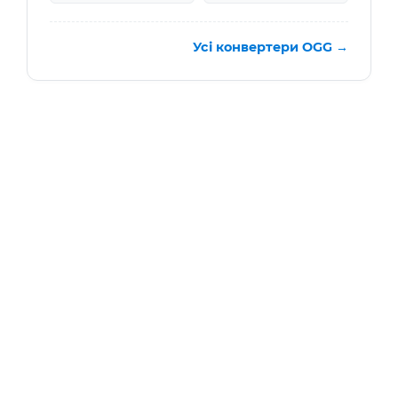
Усі конвертери OGG →