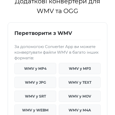
Додаткові конвертери для
WMV та OGG
Перетворити з WMV
За допомогою Converter App ви можете
конвертувати файли WMV в багато інших
форматів:
WMV у MP4
WMV у MP3
WMV у JPG
WMV у TEXT
WMV у SRT
WMV у MOV
WMV у WEBM
WMV у M4A