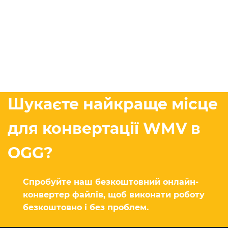
Шукаєте найкраще місце
для конвертації WMV в
OGG?
Спробуйте наш безкоштовний онлайн-
конвертер файлів, щоб виконати роботу
безкоштовно і без проблем.