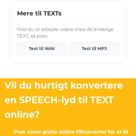
Mere til TEXTs
Hvis du vil arbejde videre med dit endelige
TEXT, så prøv:
Text til WAV
Text til MP3
Vil du hurtigt konvertere
en SPEECH-lyd til TEXT
online?
Prøv vores gratis online filkonverter for at få