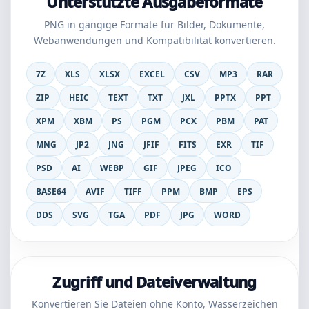
Unterstützte Ausgabeformate
PNG in gängige Formate für Bilder, Dokumente,
Webanwendungen und Kompatibilität konvertieren.
7Z
XLS
XLSX
EXCEL
CSV
MP3
RAR
ZIP
HEIC
TEXT
TXT
JXL
PPTX
PPT
XPM
XBM
PS
PGM
PCX
PBM
PAT
MNG
JP2
JNG
JFIF
FITS
EXR
TIF
PSD
AI
WEBP
GIF
JPEG
ICO
BASE64
AVIF
TIFF
PPM
BMP
EPS
DDS
SVG
TGA
PDF
JPG
WORD
Zugriff und Dateiverwaltung
Konvertieren Sie Dateien ohne Konto, Wasserzeichen