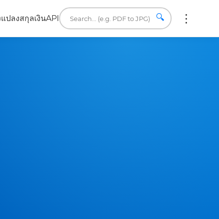
🔍
ง
แปลงสกุลเงิน
API