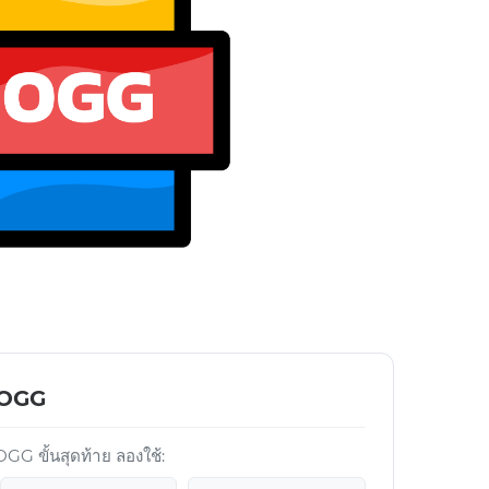
์ OGG
G ขั้นสุดท้าย ลองใช้: