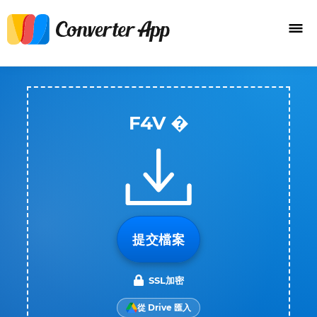
F4V �
提交檔案
SSL加密
從 Drive 匯入