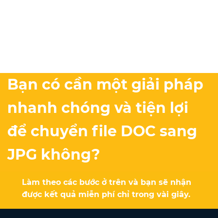
Bạn có cần một giải pháp
nhanh chóng và tiện lợi
để chuyển file DOC sang
JPG không?
Làm theo các bước ở trên và bạn sẽ nhận
được kết quả miễn phí chỉ trong vài giây.