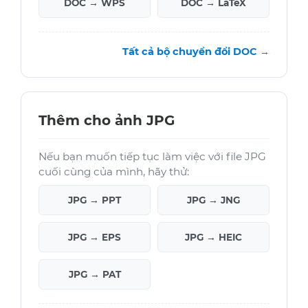
DOC → WPS
DOC → LaTeX
Tất cả bộ chuyển đổi DOC →
Thêm cho ảnh JPG
Nếu bạn muốn tiếp tục làm việc với file JPG
cuối cùng của mình, hãy thử:
JPG → PPT
JPG → JNG
JPG → EPS
JPG → HEIC
JPG → PAT