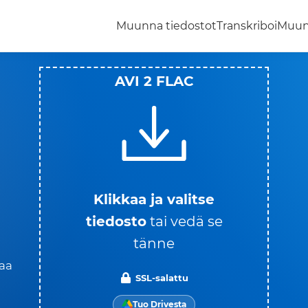
Muunna tiedostot
Transkriboi
Muun
AVI 2 FLAC
Klikkaa ja valitse
tiedosto
tai vedä se
tänne
kaa
SSL-salattu
Tuo Drivesta