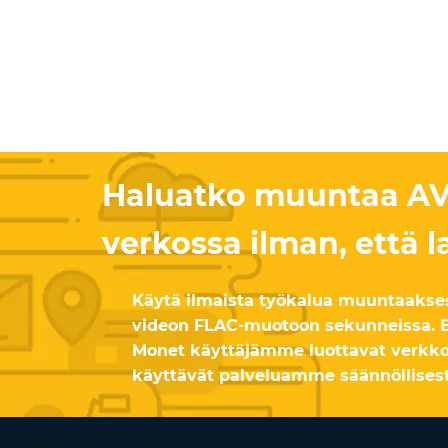
Haluatko muuntaa AVI
verkossa ilman, että l
Käytä ilmaista työkalua muuntaakse
videon FLAC-muotoon sekunneissa. Ei 
Monet käyttäjämme luottavat verk
käyttävät palveluamme säännöllisest