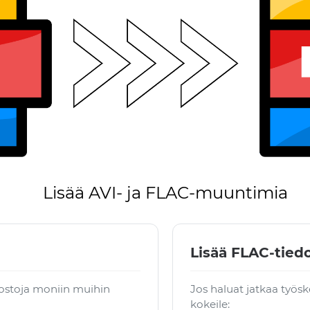
Lisää AVI- ja FLAC-muuntimia
Lisää FLAC-tiedo
dostoja moniin muihin
Jos haluat jatkaa työsk
kokeile: