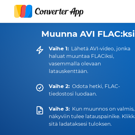
Muunna AVI FLAC:ksi
Vaihe 1:
Lähetä AVI-video, jonka
haluat muuntaa FLACiksi,
vasemmalla olevaan
latauskenttään.
Vaihe 2:
Odota hetki, FLAC-
tiedostosi luodaan.
Vaihe 3:
Kun muunnos on valmis,
näkyviin tulee latauspainike. Klik
sitä ladataksesi tuloksen.