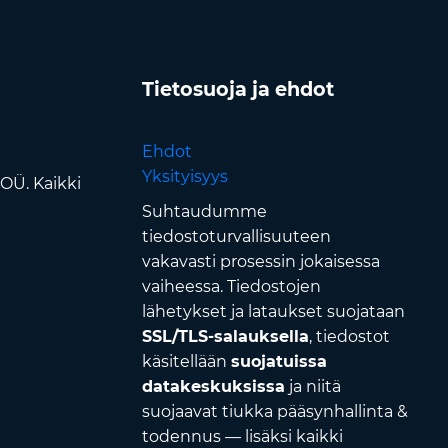
Tietosuoja ja ehdot
Ehdot
Yksityisyys
OÜ. Kaikki
Suhtaudumme
tiedostoturvallisuuteen
vakavasti prosessin jokaisessa
vaiheessa. Tiedostojen
lähetykset ja lataukset suojataan
SSL/TLS-salauksella
, tiedostot
käsitellään
suojatuissa
datakeskuksissa
ja niitä
suojaavat tiukka pääsynhallinta &
todennus — lisäksi kaikki