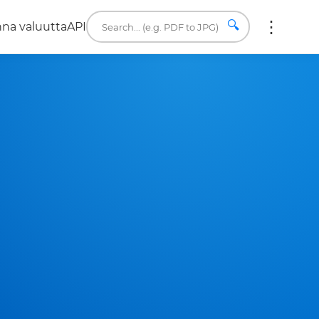
🔍
na valuutta
API