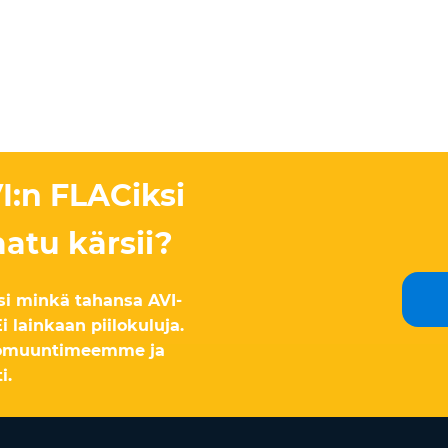
:n FLACiksi
aatu kärsii?
si minkä tahansa AVI-
lainkaan piilokuluja.
komuuntimeemme ja
i.