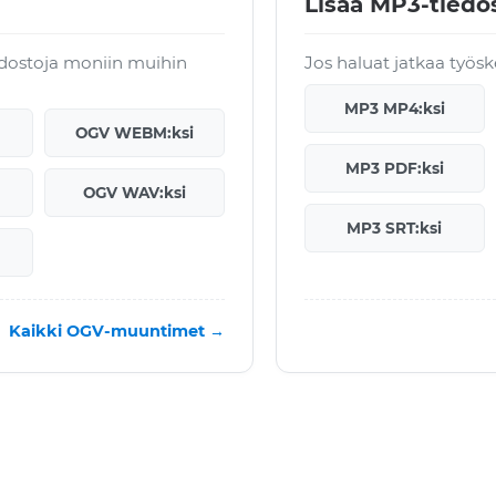
Lisää MP3-tiedos
edostoja moniin muihin
Jos haluat jatkaa työsk
MP3 MP4:ksi
OGV WEBM:ksi
MP3 PDF:ksi
OGV WAV:ksi
MP3 SRT:ksi
Kaikki OGV-muuntimet →