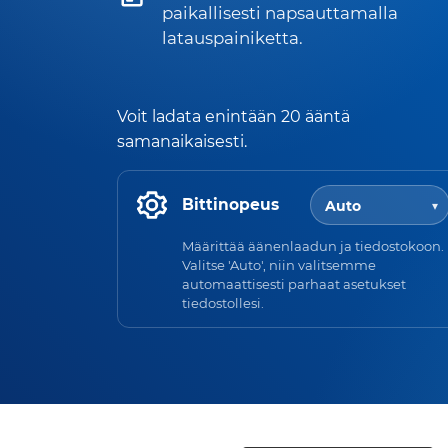
paikallisesti napsauttamalla
latauspainiketta.
Voit ladata enintään 20 ääntä
samanaikaisesti.
Bittinopeus
Määrittää äänenlaadun ja tiedostokoon.
Valitse 'Auto', niin valitsemme
automaattisesti parhaat asetukset
tiedostollesi.