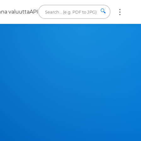
🔍
na valuutta
API