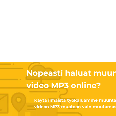
Nopeasti haluat muu
video MP3 online?
Käytä ilmaista työkaluamme muunt
videon MP3-muotoon vain muutamas