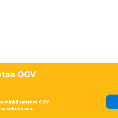
ntaa OGV
aa minkä tahansa OGV-
sa sekunnissa.