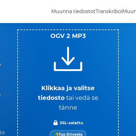
Muunna tiedostot
Transkriboi
Muun
OGV 2 MP3
ä
Klikkaa ja valitse
n
tiedosto
tai vedä se
tänne
SSL-salattu
to
Tuo Drivesta