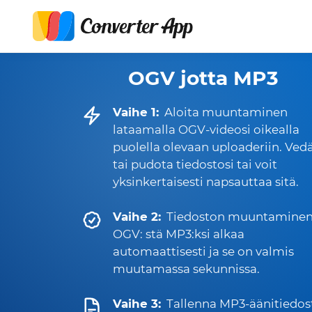
OGV jotta MP3
Vaihe 1:
Aloita muuntaminen
lataamalla OGV-videosi oikealla
puolella olevaan uploaderiin. Ved
tai pudota tiedostosi tai voit
yksinkertaisesti napsauttaa sitä.
Vaihe 2:
Tiedoston muuntamine
OGV: stä MP3:ksi alkaa
automaattisesti ja se on valmis
muutamassa sekunnissa.
Vaihe 3:
Tallenna MP3-äänitiedos