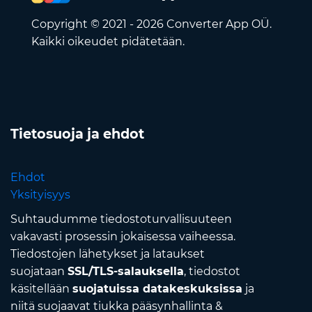
Copyright © 2021 - 2026 Converter App OÜ.
Kaikki oikeudet pidätetään.
Tietosuoja ja ehdot
Ehdot
Yksityisyys
Suhtaudumme tiedostoturvallisuuteen
vakavasti prosessin jokaisessa vaiheessa.
Tiedostojen lähetykset ja lataukset
suojataan
SSL/TLS-salauksella
, tiedostot
käsitellään
suojatuissa datakeskuksissa
ja
niitä suojaavat tiukka pääsynhallinta &