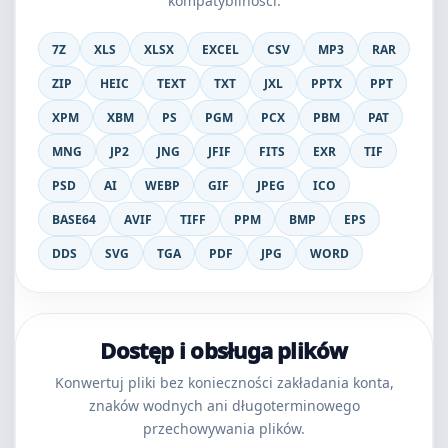
kompatybilności.
7Z
XLS
XLSX
EXCEL
CSV
MP3
RAR
ZIP
HEIC
TEXT
TXT
JXL
PPTX
PPT
XPM
XBM
PS
PGM
PCX
PBM
PAT
MNG
JP2
JNG
JFIF
FITS
EXR
TIF
PSD
AI
WEBP
GIF
JPEG
ICO
BASE64
AVIF
TIFF
PPM
BMP
EPS
DDS
SVG
TGA
PDF
JPG
WORD
Dostęp i obsługa plików
Konwertuj pliki bez konieczności zakładania konta,
znaków wodnych ani długoterminowego
przechowywania plików.