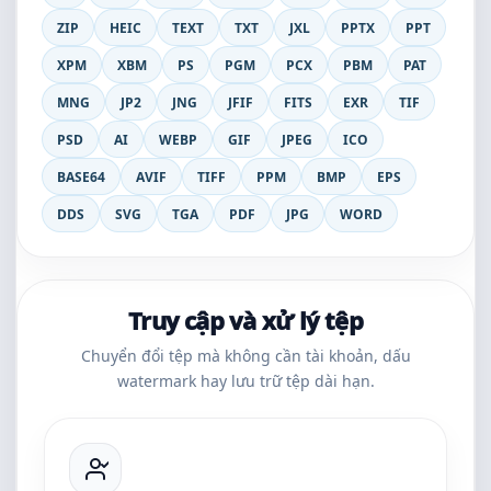
ZIP
HEIC
TEXT
TXT
JXL
PPTX
PPT
XPM
XBM
PS
PGM
PCX
PBM
PAT
MNG
JP2
JNG
JFIF
FITS
EXR
TIF
PSD
AI
WEBP
GIF
JPEG
ICO
BASE64
AVIF
TIFF
PPM
BMP
EPS
DDS
SVG
TGA
PDF
JPG
WORD
Truy cập và xử lý tệp
Chuyển đổi tệp mà không cần tài khoản, dấu
watermark hay lưu trữ tệp dài hạn.