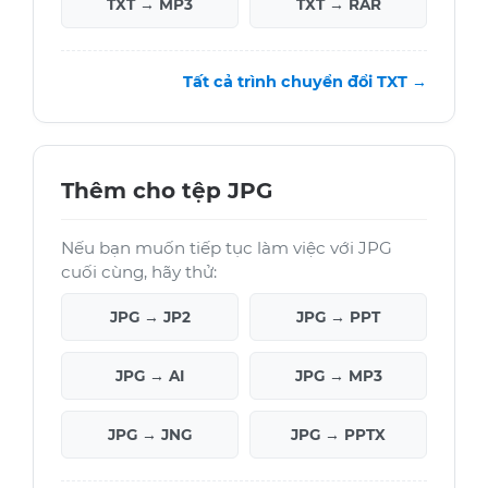
TXT → MP3
TXT → RAR
Tất cả trình chuyển đổi TXT →
Thêm cho tệp JPG
Nếu bạn muốn tiếp tục làm việc với JPG
cuối cùng, hãy thử:
JPG → JP2
JPG → PPT
JPG → AI
JPG → MP3
JPG → JNG
JPG → PPTX