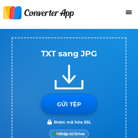
TXT sang JPG
GỬI TỆP
Được mã hóa SSL
Nhập từ Drive