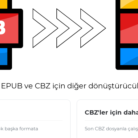
EPUB ve CBZ için diğer dönüştürücü
CBZ'ler için daha
ok başka formata
Son CBZ dosyanla çalış