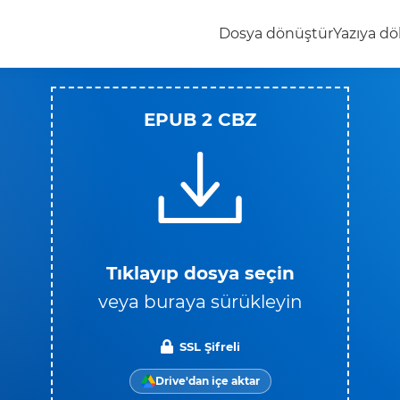
Dosya dönüştür
Yazıya dö
EPUB 2 CBZ
Tıklayıp dosya seçin
veya buraya sürükleyin
SSL Şifreli
Drive'dan içe aktar