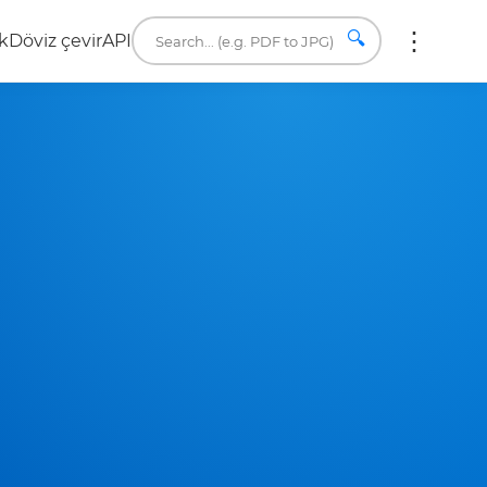
🔍
k
Döviz çevir
API