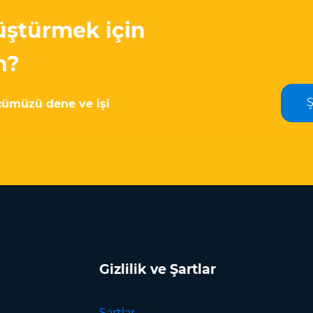
üştürmek için
n?
cümüzü dene ve işi
Gizlilik ve Şartlar
Şartlar