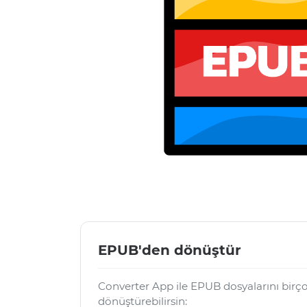
EPUB'den dönüştür
Converter App ile EPUB dosyalarını birç
dönüştürebilirsin: