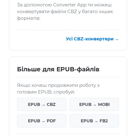
За допомогою Converter App ти можеш
конвертувати файли CBZ у багато інших
форматів:
Усі CBZ-конвертери →
Більше для EPUB-файлів
Якщо хочеш продовжити роботу з
готовим EPUB, спробуй:
EPUB → CBZ
EPUB → MOBI
EPUB → PDF
EPUB → FB2