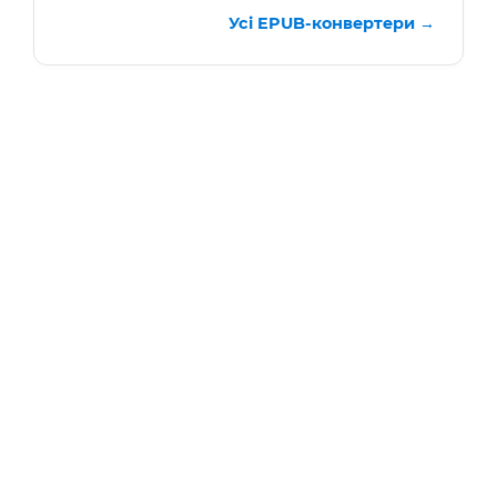
Усі EPUB-конвертери →