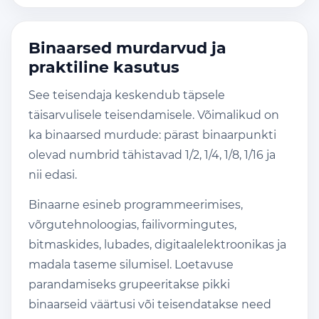
Binaarsed murdarvud ja
praktiline kasutus
See teisendaja keskendub täpsele
täisarvulisele teisendamisele. Võimalikud on
ka binaarsed murdude: pärast binaarpunkti
olevad numbrid tähistavad 1/2, 1/4, 1/8, 1/16 ja
nii edasi.
Binaarne esineb programmeerimises,
võrgutehnoloogias, failivormingutes,
bitmaskides, lubades, digitaalelektroonikas ja
madala taseme silumisel. Loetavuse
parandamiseks grupeeritakse pikki
binaarseid väärtusi või teisendatakse need