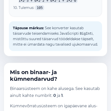
1×2^3 + 0×2^2 + 0×2^1 + 1×2^0
Tulemus:
105
Täpsuse märkus:
See konverter kasutab
täisarvude teisendamiseks JavaScripti
i,
BigInt
mistõttu suured täisarvud töödeldakse täpselt,
mitte ei ümardata nagu tavalised ujukomaarvud.
Mis on binaar- ja
kümnendarvud?
Binaarsüsteem on kahe alusega. See kasutab
ainult kahte numbrit:
0
ja
1
.
Kümnevõrratusüsteem on igapäevane alus-