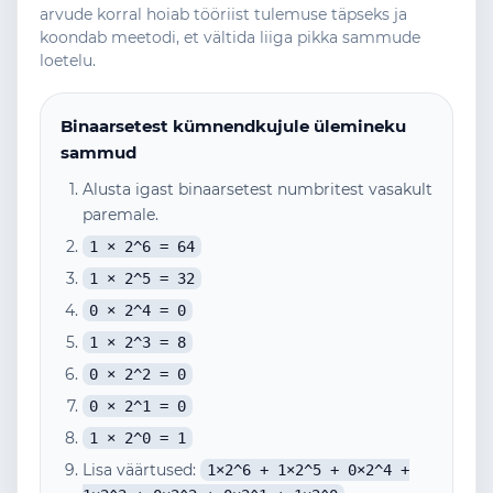
arvude korral hoiab tööriist tulemuse täpseks ja
koondab meetodi, et vältida liiga pikka sammude
loetelu.
Binaarsetest kümnendkujule ülemineku
sammud
Alusta igast binaarsetest numbritest vasakult
paremale.
1 × 2^6 = 64
1 × 2^5 = 32
0 × 2^4 = 0
1 × 2^3 = 8
0 × 2^2 = 0
0 × 2^1 = 0
1 × 2^0 = 1
Lisa väärtused:
1×2^6 + 1×2^5 + 0×2^4 +