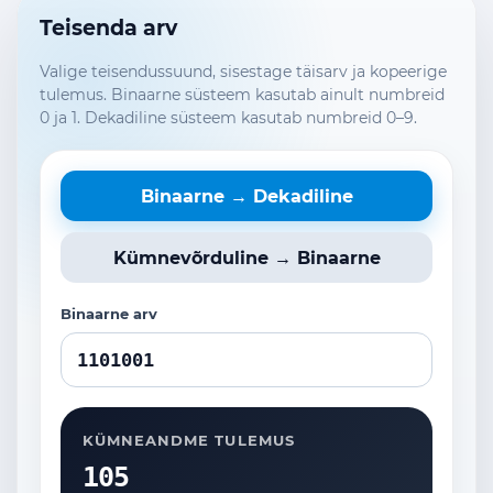
Teisenda arv
Valige teisendussuund, sisestage täisarv ja kopeerige
tulemus. Binaarne süsteem kasutab ainult numbreid
0 ja 1. Dekadiline süsteem kasutab numbreid 0–9.
Binaarne → Dekadiline
Kümnevõrduline → Binaarne
Binaarne arv
KÜMNEANDME TULEMUS
105