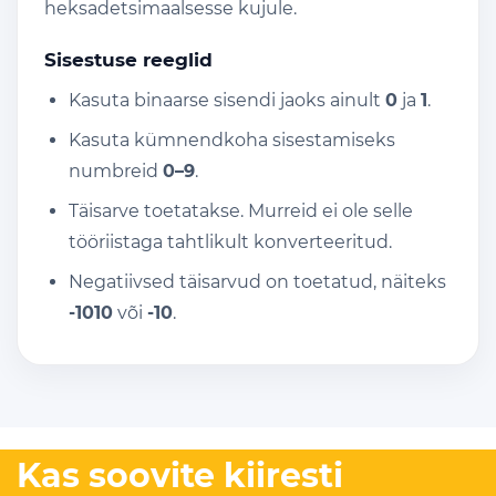
heksadetsimaalsesse kujule.
Sisestuse reeglid
Kasuta binaarse sisendi jaoks ainult
0
ja
1
.
Kasuta kümnendkoha sisestamiseks
numbreid
0–9
.
Täisarve toetatakse. Murreid ei ole selle
tööriistaga tahtlikult konverteeritud.
Negatiivsed täisarvud on toetatud, näiteks
-1010
või
-10
.
Kas soovite kiiresti