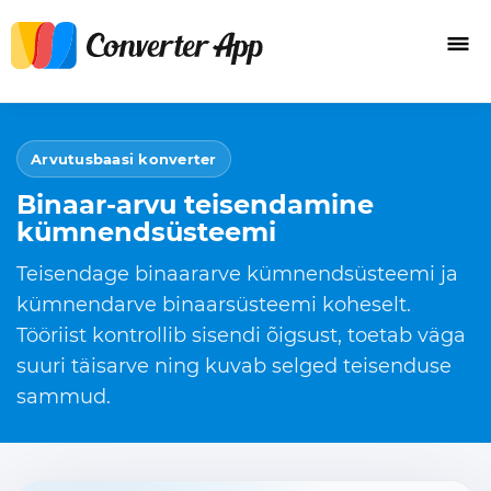
Arvutusbaasi konverter
Binaar-arvu teisendamine
kümnendsüsteemi
Teisendage binaararve kümnendsüsteemi ja
kümnendarve binaarsüsteemi koheselt.
Tööriist kontrollib sisendi õigsust, toetab väga
suuri täisarve ning kuvab selged teisenduse
sammud.