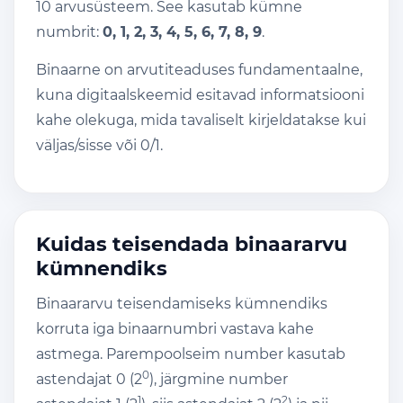
10 arvusüsteem. See kasutab kümne
numbrit:
0, 1, 2, 3, 4, 5, 6, 7, 8, 9
.
Binaarne on arvutiteaduses fundamentaalne,
kuna digitaalskeemid esitavad informatsiooni
kahe olekuga, mida tavaliselt kirjeldatakse kui
väljas/sisse või 0/1.
Kuidas teisendada binaararvu
kümnendiks
Binaararvu teisendamiseks kümnendiks
korruta iga binaarnumbri vastava kahe
astmega. Parempoolseim number kasutab
0
astendajat 0 (2
), järgmine number
1
2