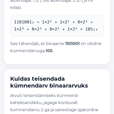
astendajat 1 (2
), siis astendajat 2 (2
) ja nii
edasi.
1101001₂ = 1×2⁶ + 1×2⁵ + 0×2⁴ +
1×2³ + 0×2² + 0×2¹ + 1×2⁰ = 105₁₀
See tähendab, et binaarne
1101001
on võrdne
kümnendarvuga
105
.
Kuidas teisendada
kümnendarv binaararvuks
Arvuti teisendamiseks kümnend-
kaheksandikku, jagage korduvalt
kümnendarvu 2-ga ja salvestage igakordne