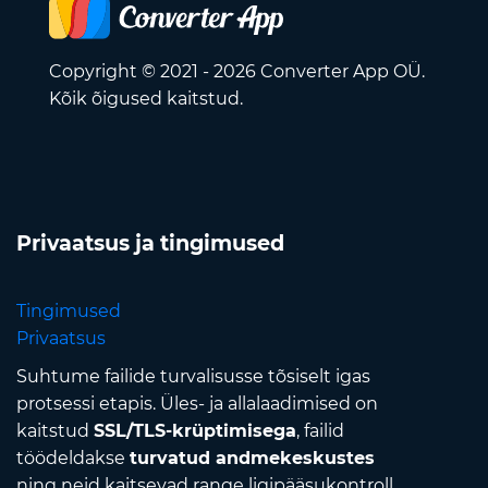
Copyright © 2021 - 2026 Converter App OÜ.
Kõik õigused kaitstud.
Privaatsus ja tingimused
Tingimused
Privaatsus
Suhtume failide turvalisusse tõsiselt igas
protsessi etapis. Üles- ja allalaadimised on
kaitstud
SSL/TLS-krüptimisega
, failid
töödeldakse
turvatud andmekeskustes
ning neid kaitsevad range ligipääsukontroll