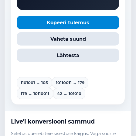
Kopeeri tulemus
Vaheta suund
Lähtesta
1101001 → 105
10110011 → 179
179 → 10110011
42 → 101010
Live'i konversiooni sammud
Seletus uueneb teie sisestuse käigus. Väga suurte